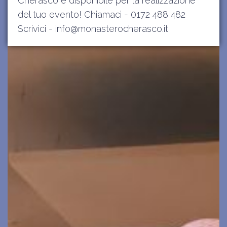
Cherasco è disponibile per la realizzazione
del tuo evento! Chiamaci - 0172 488 482
Scrivici - info@monasterocherasco.it